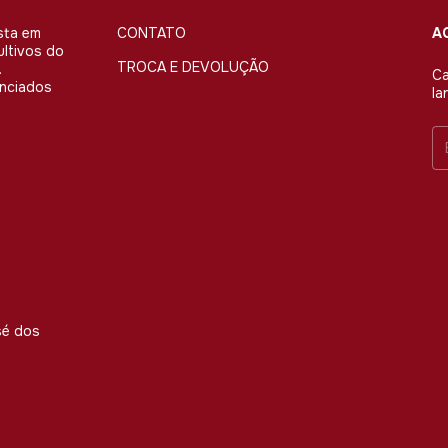
sta em
CONTATO
A
ultivos do
TROCA E DEVOLUÇÃO
.
Ca
enciados
la
sé dos