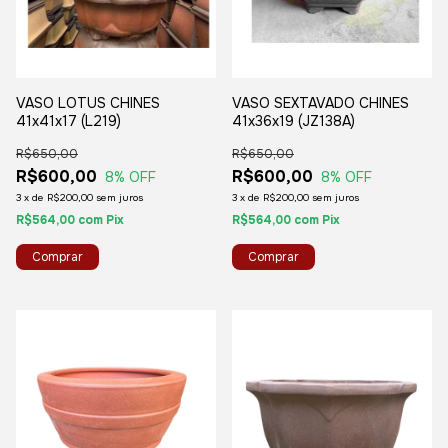
VASO LOTUS CHINES
VASO SEXTAVADO CHINES
41x41x17 (L219)
41x36x19 (JZ138A)
R$650,00
R$650,00
R$600,00
R$600,00
8
% OFF
8
% OFF
3
x
de
R$200,00
sem juros
3
x
de
R$200,00
sem juros
R$564,00
com
Pix
R$564,00
com
Pix