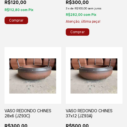
R$120,00
R$300,00
3
x
de
R$100,00
sem juros
R$112,80
com
Pix
R$282,00
com
Pix
Atenção, última peça!
VASO REDONDO CHINES
VASO REDONDO CHINES
28x6 (JZ93C)
37x12 (JZ93A)
R$300,00
R$500,00