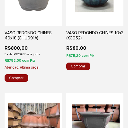
VASO REDONDO CHINES
VASO REDONDO CHINES 10x3
40x18 (CHU091A)
(XC052)
R$800,00
R$80,00
3
x
de
R$266,67
sem juros
R$75,20
com
Pix
R$752,00
com
Pix
Atenção, última peça!