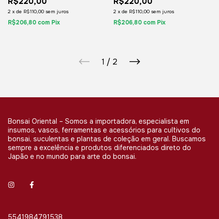
R$220,00
R$220,00
2
x
de
R$110,00
sem juros
2
x
de
R$110,00
sem juros
R$206,80
com
Pix
R$206,80
com
Pix
1
/
2
Bonsai Oriental – Somos a importadora, especialista em
insumos, vasos, ferramentas e acessórios para cultivos do
bonsai, suculentas e plantas de coleção em geral. Buscamos
sempre a excelência e produtos diferenciados direto do
Japão e no mundo para arte do bonsai.
5541984791538