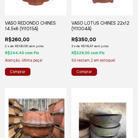
VASO REDONDO CHINES
VASO LOTUS CHINES 22x12
14,5x6 (YI1015A)
(YI1004A)
R$260,00
R$350,00
2
x
de
R$130,00
sem juros
3
x
de
R$116,67
sem juros
R$244,40
com
Pix
R$329,00
com
Pix
Atenção, última peça!
Só restam
2
em estoque!