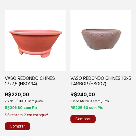
VASO REDONDO CHINES
VASO REDONDO CHINES 12x5
17x7,5 (HS013A)
TAMBOR (HS007)
R$220,00
R$240,00
2
x
de
R$110,00
sem juros
2
x
de
R$120,00
sem juros
R$206,80
com
Pix
R$225,60
com
Pix
Só restam
2
em estoque!