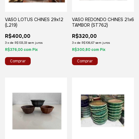
VASO LOTUS CHINES 29x12
VASO REDONDO CHINES 21x6
(L219)
TAMBOR (ST762)
R$400,00
R$320,00
3
x
de
R$133,33
sem juros
3
x
de
R$106,67
sem juros
R$376,00
com
Pix
R$300,80
com
Pix