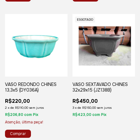
ESGOTADO
VASO REDONDO CHINES
VASO SEXTAVADO CHINES
13,3x5 (DY036A)
32x29x15 (JZ138B)
R$220,00
R$450,00
2
x
de
R$110,00
sem juros
3
x
de
R$150,00
sem juros
R$206,80
com
Pix
R$423,00
com
Pix
Atenção, última peça!