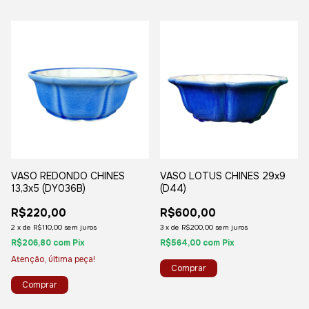
VASO REDONDO CHINES
VASO LOTUS CHINES 29x9
13,3x5 (DY036B)
(D44)
R$220,00
R$600,00
2
x
de
R$110,00
sem juros
3
x
de
R$200,00
sem juros
R$206,80
com
Pix
R$564,00
com
Pix
Atenção, última peça!