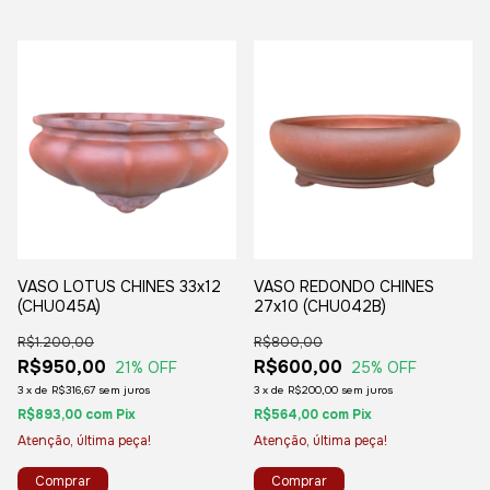
VASO LOTUS CHINES 33x12
VASO REDONDO CHINES
(CHU045A)
27x10 (CHU042B)
R$1.200,00
R$800,00
R$950,00
R$600,00
21
% OFF
25
% OFF
3
x
de
R$316,67
sem juros
3
x
de
R$200,00
sem juros
R$893,00
com
Pix
R$564,00
com
Pix
Atenção, última peça!
Atenção, última peça!