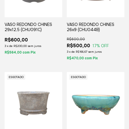
VASO REDONDO CHINES
VASO REDONDO CHINES
29x12,5 (CHU091C)
26x9 (CHU044B)
R$600,00
R$600,00
R$500,00
17
% OFF
3
x
de
R$200,00
sem juros
3
x
de
R$166,67
sem juros
R$564,00
com
Pix
R$470,00
com
Pix
ESGOTADO
ESGOTADO