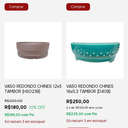
VASO REDONDO CHINES 12x5
VASO REDONDO CHINES
TAMBOR (HS023B)
16x5,3 TAMBOR (D40B)
R$200,00
R$250,00
R$180,00
10
% OFF
2
x
de
R$125,00
sem juros
R$235,00
com
Pix
R$169,20
com
Pix
Só restam
3
em estoque!
Só restam
3
em estoque!