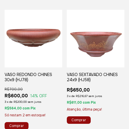
VASO REDONDO CHINES
VASO SEXTAVADO CHINES
30x9 (HJ78)
24x9 (HJ58)
R$700,00
R$650,00
R$600,00
14
% OFF
3
x
de
R$216,67
sem juros
3
x
de
R$200,00
sem juros
R$611,00
com
Pix
R$564,00
com
Pix
Atenção, última peça!
Só restam
2
em estoque!