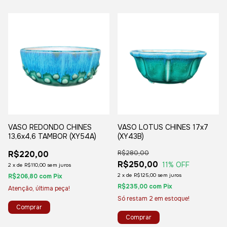
VASO REDONDO CHINES
VASO LOTUS CHINES 17x7
13,6x4,6 TAMBOR (XY54A)
(XY43B)
R$220,00
R$280,00
R$250,00
11
% OFF
2
x
de
R$110,00
sem juros
2
x
de
R$125,00
sem juros
R$206,80
com
Pix
R$235,00
com
Pix
Atenção, última peça!
Só restam
2
em estoque!