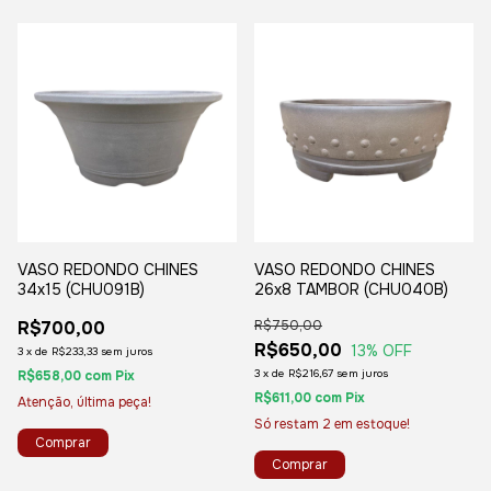
VASO REDONDO CHINES
VASO REDONDO CHINES
34x15 (CHU091B)
26x8 TAMBOR (CHU040B)
R$700,00
R$750,00
R$650,00
13
% OFF
3
x
de
R$233,33
sem juros
3
x
de
R$216,67
sem juros
R$658,00
com
Pix
R$611,00
com
Pix
Atenção, última peça!
Só restam
2
em estoque!