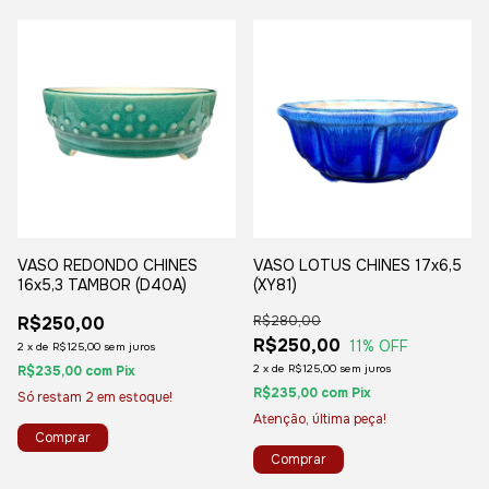
VASO REDONDO CHINES
VASO LOTUS CHINES 17x6,5
16x5,3 TAMBOR (D40A)
(XY81)
R$250,00
R$280,00
R$250,00
11
% OFF
2
x
de
R$125,00
sem juros
2
x
de
R$125,00
sem juros
R$235,00
com
Pix
R$235,00
com
Pix
Só restam
2
em estoque!
Atenção, última peça!