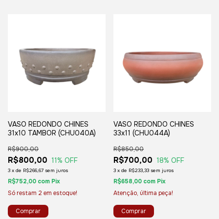
VASO REDONDO CHINES
VASO REDONDO CHINES
31x10 TAMBOR (CHU040A)
33x11 (CHU044A)
R$900,00
R$850,00
R$800,00
R$700,00
11
% OFF
18
% OFF
3
x
de
R$266,67
sem juros
3
x
de
R$233,33
sem juros
R$752,00
com
Pix
R$658,00
com
Pix
Só restam
2
em estoque!
Atenção, última peça!