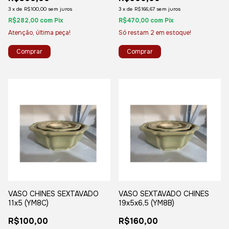
3
x
de
R$100,00
sem juros
3
x
de
R$166,67
sem juros
R$282,00
com
Pix
R$470,00
com
Pix
Atenção, última peça!
Só restam
2
em estoque!
VASO CHINES SEXTAVADO
VASO SEXTAVADO CHINES
11x5 (YM8C)
19x5x6,5 (YM8B)
R$100,00
R$160,00