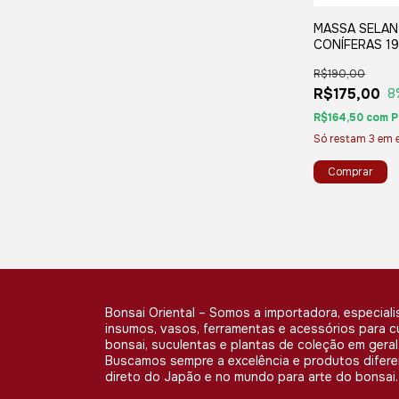
MASSA SELA
CONÍFERAS 1
PASTE)
R$190,00
R$175,00
8
R$164,50
com
P
Só restam
3
em e
Bonsai Oriental – Somos a importadora, especiali
insumos, vasos, ferramentas e acessórios para c
bonsai, suculentas e plantas de coleção em geral
Buscamos sempre a excelência e produtos difer
direto do Japão e no mundo para arte do bonsai.