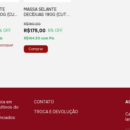
NTE
MASSA SELANTE
90G (CUT
DECÍDUAS 190G (CUT
PASTE)
R$190,00
R$175,00
% OFF
8
% OFF
ix
R$164,50
com
Pix
stoque!
sta em
CONTATO
A
ultivos do
TROCA E DEVOLUÇÃO
.
Ca
enciados
la