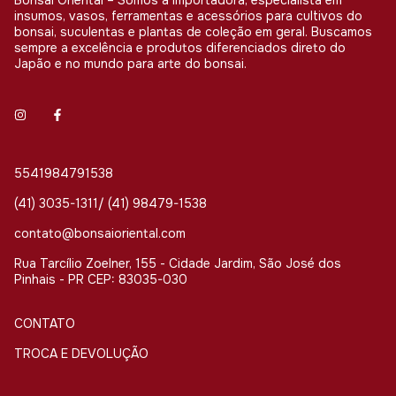
Bonsai Oriental – Somos a importadora, especialista em
insumos, vasos, ferramentas e acessórios para cultivos do
bonsai, suculentas e plantas de coleção em geral. Buscamos
sempre a excelência e produtos diferenciados direto do
Japão e no mundo para arte do bonsai.
5541984791538
(41) 3035-1311/ (41) 98479-1538
contato@bonsaioriental.com
Rua Tarcílio Zoelner, 155 - Cidade Jardim, São José dos
Pinhais - PR CEP: 83035-030
CONTATO
TROCA E DEVOLUÇÃO