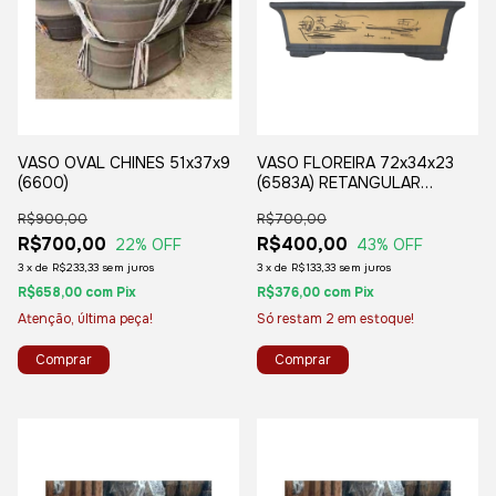
VASO OVAL CHINES 51x37x9
VASO FLOREIRA 72x34x23
(6600)
(6583A) RETANGULAR
CHINES
R$900,00
R$700,00
R$700,00
R$400,00
22
% OFF
43
% OFF
3
x
de
R$233,33
sem juros
3
x
de
R$133,33
sem juros
R$658,00
com
Pix
R$376,00
com
Pix
Atenção, última peça!
Só restam
2
em estoque!