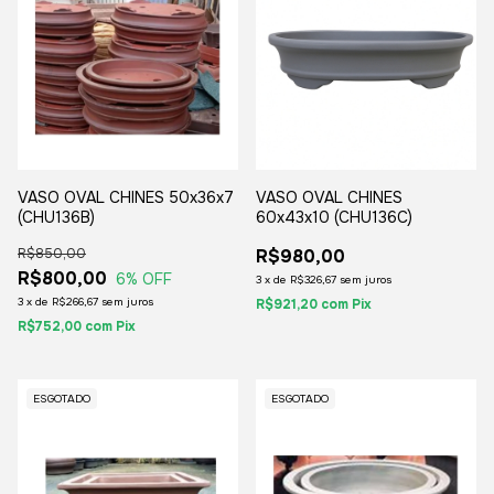
VASO OVAL CHINES 50x36x7
VASO OVAL CHINES
(CHU136B)
60x43x10 (CHU136C)
R$850,00
R$980,00
R$800,00
6
% OFF
3
x
de
R$326,67
sem juros
3
x
de
R$266,67
sem juros
R$921,20
com
Pix
R$752,00
com
Pix
ESGOTADO
ESGOTADO