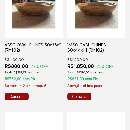
VASO OVAL CHINES 50x36x9
VASO OVAL CHINES
(RM102)
60x44x14 (RM102)
R$1.100,00
R$1.400,00
R$800,00
R$1.050,00
27
% OFF
25
% OFF
3
x
de
R$266,67
sem juros
3
x
de
R$350,00
sem juros
R$752,00
com
Pix
R$987,00
com
Pix
Só restam
2
em estoque!
Atenção, última peça!