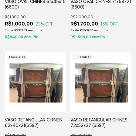
VASO OVAL CHINES 61x45x15
VASO OVAL CHINES 71x54x21
(6600)
(6600)
R$1.300,00
R$2.000,00
R$1.000,00
R$1.700,00
23
% OFF
15
% OFF
3
x
de
R$333,33
sem juros
3
x
de
R$566,67
sem juros
R$940,00
com
Pix
R$1.598,00
com
Pix
ESGOTADO
ESGOTADO
VASO RETANGULAR CHINES
VASO RETANGULAR CHINES
62x40x21(6597)
72x52x27 (6597)
R$1.300,00
R$1.900,00