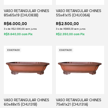
VASO RETANGULAR CHINES
VASO RETANGULAR CHINES
85x65x19 (CHU083B)
55x41x15 (CHU036A)
R$6.000,00
R$2.500,00
3
x
de
R$2.000,00
sem juros
3
x
de
R$833,33
sem juros
R$5.640,00
com
Pix
R$2.350,00
com
Pix
ESGOTADO
ESGOTADO
VASO RETANGULAR CHINES
VASO RETANGULAR CHINES
60x48x15 (CHU131B)
75x61x21 (CHU131A)