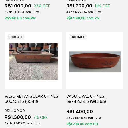
R$1.000,00
R$1.700,00
23
% OFF
11
% OFF
3
x
de
R$333,33
sem juros
3
x
de
R$566,67
sem juros
R$940,00
com
Pix
R$1.598,00
com
Pix
ESGOTADO
ESGOTADO
VASO RETANGULAR CHINES
VASO OVAL CHINES
60x40x15 (6548)
59x42x14,5 (WL36A)
R$1.400,00
R$1.400,00
R$1.300,00
7
% OFF
3
x
de
R$466,67
sem juros
3
x
de
R$433,33
sem juros
R$1.316,00
com
Pix