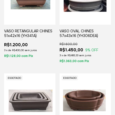
VASO RETANGULAR CHINES
VASO OVAL CHINES
51x42x16 (YH341A)
57x43x16 (YH306DEA)
R$1.200,00
R$1.600,00
R$1.450,00
9
% OFF
3
x
de
R$400,00
sem juros
3
x
de
R$483,33
sem juros
R$1.128,00
com
Pix
R$1.363,00
com
Pix
ESGOTADO
ESGOTADO