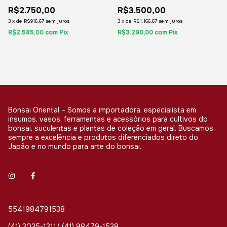
R$2.750,00
R$3.500,00
3
x
de
R$916,67
sem juros
3
x
de
R$1.166,67
sem juros
R$2.585,00
com
Pix
R$3.290,00
com
Pix
Bonsai Oriental – Somos a importadora, especialista em
insumos, vasos, ferramentas e acessórios para cultivos do
bonsai, suculentas e plantas de coleção em geral. Buscamos
sempre a excelência e produtos diferenciados direto do
Japão e no mundo para arte do bonsai.
5541984791538
(41) 3035-1311/ (41) 98479-1538