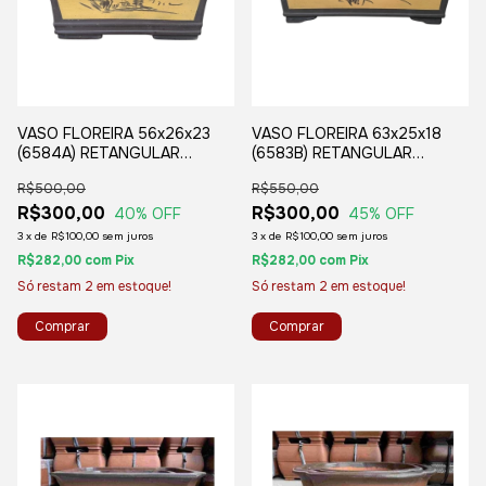
VASO FLOREIRA 56x26x23
VASO FLOREIRA 63x25x18
(6584A) RETANGULAR
(6583B) RETANGULAR
CHINES
CHINES
R$500,00
R$550,00
R$300,00
R$300,00
40
% OFF
45
% OFF
3
x
de
R$100,00
sem juros
3
x
de
R$100,00
sem juros
R$282,00
com
Pix
R$282,00
com
Pix
Só restam
2
em estoque!
Só restam
2
em estoque!