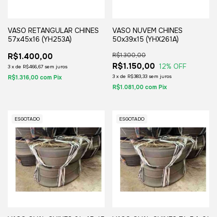
VASO RETANGULAR CHINES
VASO NUVEM CHINES
57x45x16 (YH253A)
50x39x15 (YHX261A)
R$1.400,00
R$1.300,00
R$1.150,00
12
% OFF
3
x
de
R$466,67
sem juros
3
x
de
R$383,33
sem juros
R$1.316,00
com
Pix
R$1.081,00
com
Pix
ESGOTADO
ESGOTADO