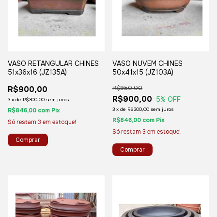
VASO RETANGULAR CHINES
VASO NUVEM CHINES
51x36x16 (JZ135A)
50x41x15 (JZ103A)
R$900,00
R$950,00
R$900,00
5
% OFF
3
x
de
R$300,00
sem juros
3
x
de
R$300,00
sem juros
R$846,00
com
Pix
R$846,00
com
Pix
Só restam
3
em estoque!
Só restam
3
em estoque!