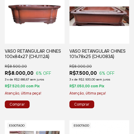
VASO RETANGULAR CHINES
VASO RETANGULAR CHINES
100x84x27 (CHU112A)
101x78x25 (CHU083A)
R$8.500,00
R$8.000,00
R$8.000,00
R$7.500,00
6
% OFF
6
% OFF
3
x
de
R$2.666,67
sem juros
3
x
de
R$2.500,00
sem juros
R$7.520,00
com
Pix
R$7.050,00
com
Pix
Atenção, última peça!
Atenção, última peça!
ESGOTADO
ESGOTADO