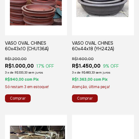
VASO OVAL CHINES
VASO OVAL CHINES
60x43x10 (CHU136A)
60x44x18 (YH242A)
R$1.200,00
R$1.600,00
R$1.000,00
R$1.450,00
17
% OFF
9
% OFF
3
x
de
R$333,33
sem juros
3
x
de
R$483,33
sem juros
R$940,00
com
Pix
R$1.363,00
com
Pix
Só restam
3
em estoque!
Atenção, última peça!