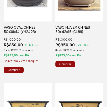
VASO OVAL CHINES
VASO NUVEM CHINES
50x36x14 (YH242B)
50x42x15 (GL89)
R$1.000,00
R$1.000,00
R$850,00
R$950,00
15
% OFF
5
% OFF
3
x
de
R$283,33
sem juros
3
x
de
R$316,67
sem juros
R$799,00
com
Pix
R$893,00
com
Pix
Só restam
2
em estoque!