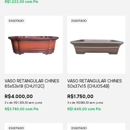
R$1.222,00
com
Pix
ESGOTADO
ESGOTADO
VASO RETANGULAR CHINES
VASO RETANGULAR CHINES
65x53x18 (CHU112C)
50x37x15 (CHU054B)
R$4.000,00
R$1.750,00
3
x
de
R$1.333,33
sem juros
3
x
de
R$583,33
sem juros
R$3.760,00
com
Pix
R$1.645,00
com
Pix
ESGOTADO
ESGOTADO