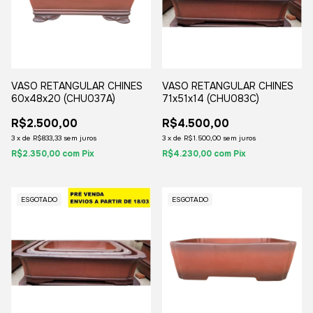
VASO RETANGULAR CHINES
VASO RETANGULAR CHINES
60x48x20 (CHU037A)
71x51x14 (CHU083C)
R$2.500,00
R$4.500,00
3
x
de
R$833,33
sem juros
3
x
de
R$1.500,00
sem juros
R$2.350,00
com
Pix
R$4.230,00
com
Pix
ESGOTADO
ESGOTADO