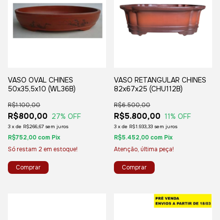
VASO OVAL CHINES
VASO RETANGULAR CHINES
50x35,5x10 (WL36B)
82x67x25 (CHU112B)
R$1.100,00
R$6.500,00
R$800,00
R$5.800,00
27
% OFF
11
% OFF
3
x
de
R$266,67
sem juros
3
x
de
R$1.933,33
sem juros
R$752,00
com
Pix
R$5.452,00
com
Pix
Só restam
2
em estoque!
Atenção, última peça!