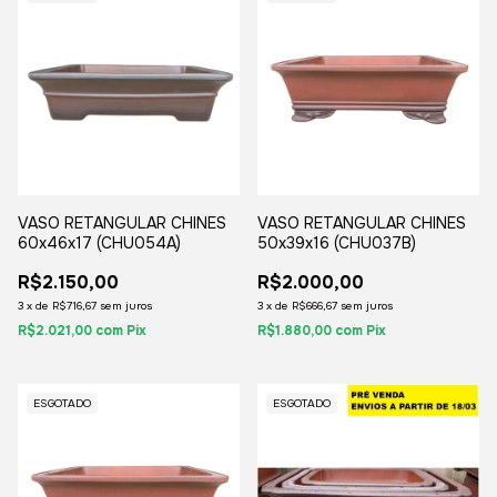
VASO RETANGULAR CHINES
VASO RETANGULAR CHINES
60x46x17 (CHU054A)
50x39x16 (CHU037B)
R$2.150,00
R$2.000,00
3
x
de
R$716,67
sem juros
3
x
de
R$666,67
sem juros
R$2.021,00
com
Pix
R$1.880,00
com
Pix
ESGOTADO
ESGOTADO