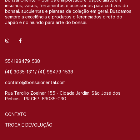
Bonsai Oriental – Somos a importadora, especialista em
insumos, vasos, ferramentas e acessórios para cultivos do
bonsai, suculentas e plantas de coleção em geral. Buscamos
sempre a excelência e produtos diferenciados direto do
Japão e no mundo para arte do bonsai.
5541984791538
(41) 3035-1311/ (41) 98479-1538
contato@bonsaioriental.com
Rua Tarcílio Zoelner, 155 - Cidade Jardim, São José dos
Pinhais - PR CEP: 83035-030
CONTATO
TROCA E DEVOLUÇÃO