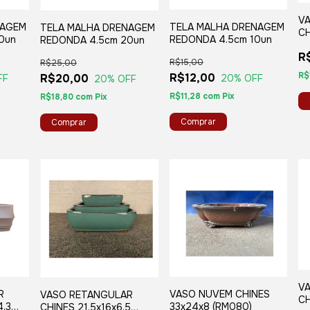
V
NAGEM
TELA MALHA DRENAGEM
TELA MALHA DRENAGEM
CH
0un
REDONDA 4.5cm 10un
REDONDA 4.5cm 20un
(X
R
R$15,00
R$25,00
R$
R$12,00
R$20,00
FF
20
% OFF
20
% OFF
R$11,28
com
Pix
R$18,80
com
Pix
V
R
VASO NUVEM CHINES
VASO RETANGULAR
CH
4,3
33x24x8 (RM080)
CHINES 21,5x16x6,5