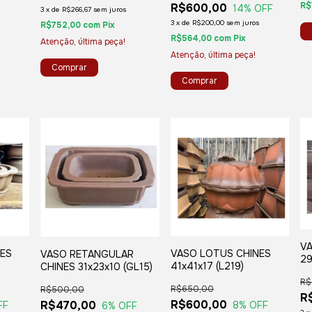
R$
R$600,00
14
% OFF
3
x
de
R$266,67
sem juros
3
x
de
R$200,00
sem juros
R$752,00
com
Pix
R$564,00
com
Pix
Atenção, última peça!
Atenção, última peça!
VA
ES
VASO LOTUS CHINES
VASO RETANGULAR
29
41x41x17 (L219)
CHINES 31x23x10 (GL15)
R$
R$650,00
R$500,00
R
R$600,00
R$470,00
FF
8
% OFF
6
% OFF