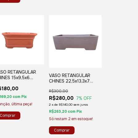
ASO RETANGULAR
VASO RETANGULAR
INES 15x9,5x6
CHINES 22,5x13,3x7
24A)
(D04)
$180,00
R$300,00
169,20
com
Pix
R$280,00
7
% OFF
enção, última peça!
2
x
de
R$140,00
sem juros
R$263,20
com
Pix
Só restam
2
em estoque!