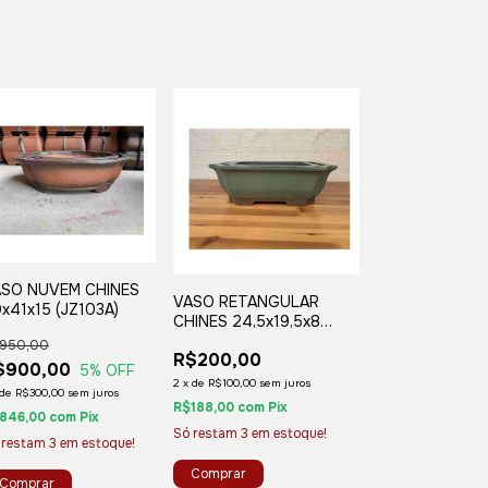
ASO NUVEM CHINES
VASO RETANGULAR
x41x15 (JZ103A)
CHINES 24,5x19,5x8
(SY9B)
950,00
R$200,00
$900,00
5
% OFF
2
x
de
R$100,00
sem juros
de
R$300,00
sem juros
R$188,00
com
Pix
846,00
com
Pix
Só restam
3
em estoque!
 restam
3
em estoque!