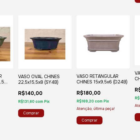
V
R
VASO RETANGULAR
VASO OVAL CHINES
CH
,5
CHINES 15x9,5x6 (D24B)
22,5x15,5x8 (SY4B)
(D
R
R$180,00
R$140,00
R$
R$169,20
com
Pix
R$131,60
com
Pix
At
Atenção, última peça!