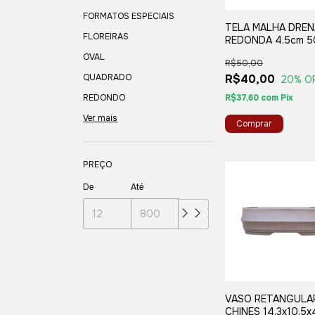
FORMATOS ESPECIAIS
TELA MALHA DRE
FLOREIRAS
REDONDA 4.5cm 5
OVAL
R$50,00
QUADRADO
R$40,00
20
% O
REDONDO
R$37,60
com
Pix
Ver mais
PREÇO
De
Até
VASO RETANGULA
CHINES 14,3x10,5x