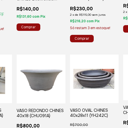
(R
(DH16)
R
R$230,00
R$140,00
2
x
FF
2
x
de
R$115,00
sem juros
R$131,60
com
Pix
R$
R$216,20
com
Pix
Só restam
3
em estoque!
ue!
V
S
VASO OVAL CHINES
VASO REDONDO CHINES
CH
A)
40x28x11 (YH242C)
40x18 (CHU091A)
R
R$700,00
R$800,00