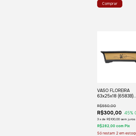
VASO FLOREIRA
63x25x18 (6583B)
RETANGULAR CHI
R$550,00
R$300,00
45
% 
3
x
de
R$100,00
sem juros
R$282,00
com
Pix
Só restam
2
em estoq