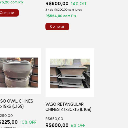
75,20
com
Pix
R$600,00
14
% OFF
3
x
de
R$200,00
sem juros
R$564,00
com
Pix
SO OVAL CHINES
VASO RETANGULAR
x19x6 (L169)
CHINES 41x30x15 (L168)
250,00
R$650,00
$225,00
10
% OFF
R$600,00
8
% OFF