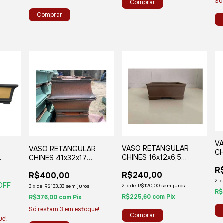
Só
V
VASO RETANGULAR
VASO RETANGULAR
CH
CHINES 16x12x6,5
CHINES 41x32x17
(S
NES
(ST681)
(RM053)
R
R$240,00
R$400,00
2
x
OFF
2
x
de
R$120,00
sem juros
3
x
de
R$133,33
sem juros
R$
R$225,60
com
Pix
R$376,00
com
Pix
Só restam
3
em estoque!
ue!