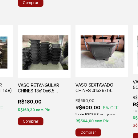
V
R
VASO SEXTAVADO
VASO RETANGULAR
50
ST148)
CHINES 41x36x19
CHINES 13x10x6,5
(JZ138A)
(ST103)
R$
R$650,00
R$180,00
R
R$600,00
FF
8
% OFF
R$169,20
com
Pix
3
x
3
x
de
R$200,00
sem juros
R$
R$564,00
com
Pix
Só