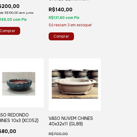
M014)
(XJ53B)
$200,00
R$140,00
de
R$100,00
sem juros
R$131,60
com
Pix
188,00
com
Pix
Só restam
3
em estoque!
ASO REDONDO
VASO NUVEM CHINES
INES 10x3 (XC052)
40x32x11 (GL89)
$80,00
R$700,00