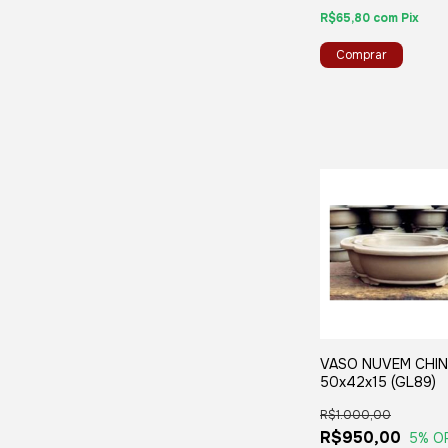
R$65,80
com
Pix
VASO NUVEM CHIN
50x42x15 (GL89)
R$1.000,00
R$950,00
5
% O