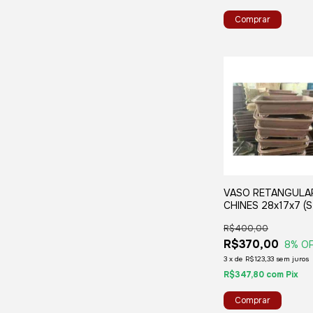
VASO RETANGULA
CHINES 28x17x7 (
R$400,00
R$370,00
8
% O
3
x
de
R$123,33
sem juros
R$347,80
com
Pix