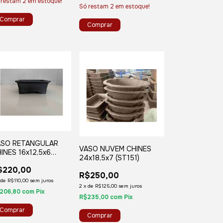
 restam
2
em estoque!
Só restam
2
em estoque!
ASO RETANGULAR
VASO NUVEM CHINES
INES 16x12,5x6
24x18,5x7 (ST151)
T665)
$220,00
R$250,00
de
R$110,00
sem juros
2
x
de
R$125,00
sem juros
206,80
com
Pix
R$235,00
com
Pix