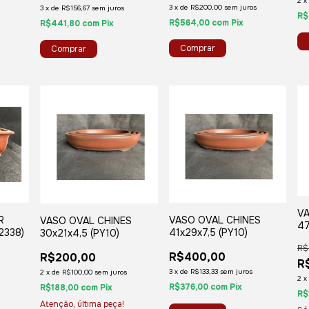
2
x
3
x
de
R$200,00
sem juros
3
x
de
R$156,67
sem juros
R$
R$564,00
com
Pix
R$441,80
com
Pix
VA
R
VASO OVAL CHINES
VASO OVAL CHINES
47
2338)
41x29x7,5 (PY10)
30x21x4,5 (PY10)
R
R$
R$400,00
R$200,00
R
3
x
de
R$133,33
sem juros
2
x
de
R$100,00
sem juros
2
x
R$376,00
com
Pix
R$188,00
com
Pix
R$
Atenção, última peça!