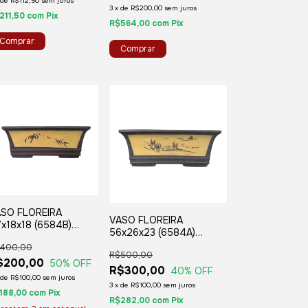
de
R$112,50
sem juros
3
x
de
R$200,00
sem juros
211,50
com
Pix
R$564,00
com
Pix
SO FLOREIRA
VASO FLOREIRA
x18x18 (6584B)
56x26x23 (6584A)
ETANGULAR CHINES
RETANGULAR CHINES
400,00
R$500,00
$200,00
50
% OFF
R$300,00
40
% OFF
de
R$100,00
sem juros
3
x
de
R$100,00
sem juros
188,00
com
Pix
R$282,00
com
Pix