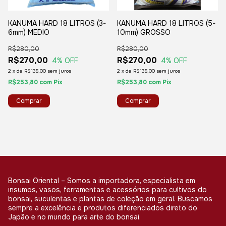
KANUMA HARD 18 LITROS (3-
KANUMA HARD 18 LITROS (5-
6mm) MEDIO
10mm) GROSSO
R$280,00
R$280,00
R$270,00
R$270,00
4
% OFF
4
% OFF
2
x
de
R$135,00
sem juros
2
x
de
R$135,00
sem juros
R$253,80
com
Pix
R$253,80
com
Pix
Bonsai Oriental – Somos a importadora, especialista em
insumos, vasos, ferramentas e acessórios para cultivos do
bonsai, suculentas e plantas de coleção em geral. Buscamos
sempre a excelência e produtos diferenciados direto do
Japão e no mundo para arte do bonsai.