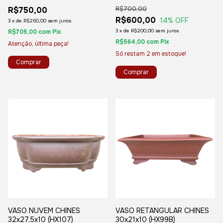
R$750,00
R$700,00
R$600,00
14
% OFF
3
x
de
R$250,00
sem juros
3
x
de
R$200,00
sem juros
R$705,00
com
Pix
R$564,00
com
Pix
Atenção, última peça!
Só restam
2
em estoque!
VASO NUVEM CHINES
VASO RETANGULAR CHINES
32x27,5x10 (HX107)
30x21x10 (HX99B)