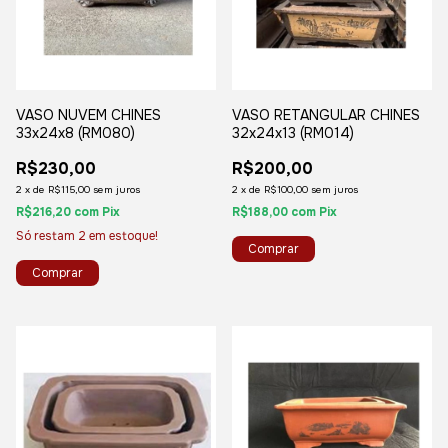
VASO NUVEM CHINES
VASO RETANGULAR CHINES
33x24x8 (RM080)
32x24x13 (RM014)
R$230,00
R$200,00
2
x
de
R$115,00
sem juros
2
x
de
R$100,00
sem juros
R$216,20
com
Pix
R$188,00
com
Pix
Só restam
2
em estoque!