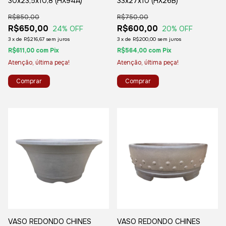
30x23,5x10,8 (HX94A)
33x27x10 (HX26B)
R$850,00
R$750,00
R$650,00
R$600,00
24
% OFF
20
% OFF
3
x
de
R$216,67
sem juros
3
x
de
R$200,00
sem juros
R$611,00
com
Pix
R$564,00
com
Pix
Atenção, última peça!
Atenção, última peça!
VASO REDONDO CHINES
VASO REDONDO CHINES