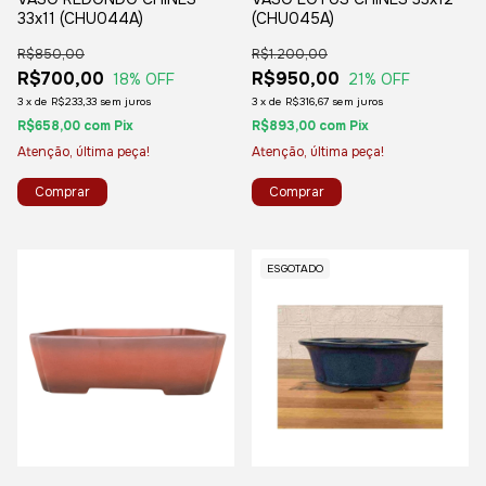
33x11 (CHU044A)
(CHU045A)
R$850,00
R$1.200,00
R$700,00
R$950,00
18
% OFF
21
% OFF
3
x
de
R$233,33
sem juros
3
x
de
R$316,67
sem juros
R$658,00
com
Pix
R$893,00
com
Pix
Atenção, última peça!
Atenção, última peça!
ESGOTADO