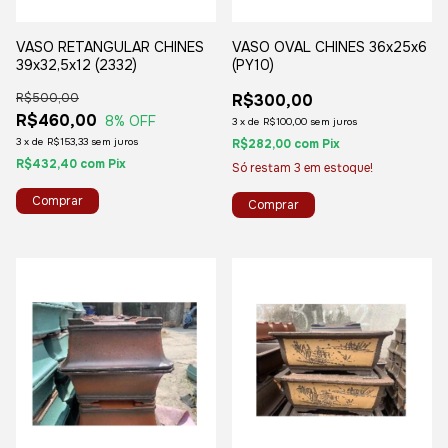
VASO RETANGULAR CHINES
VASO OVAL CHINES 36x25x6
39x32,5x12 (2332)
(PY10)
R$500,00
R$300,00
R$460,00
8
% OFF
3
x
de
R$100,00
sem juros
3
x
de
R$153,33
sem juros
R$282,00
com
Pix
R$432,40
com
Pix
Só restam
3
em estoque!