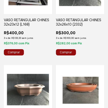
VASO RETANGULAR CHINES
VASO RETANGULAR CHINES
32x23x12 (L168)
32x26x10 (2332)
R$400,00
R$300,00
3
x
de
R$133,33
sem juros
3
x
de
R$100,00
sem juros
R$376,00
com
Pix
R$282,00
com
Pix