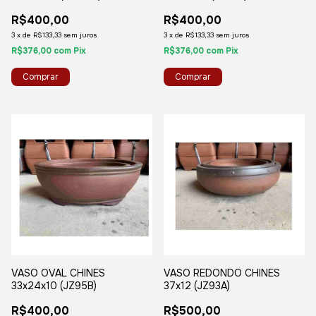
R$400,00
R$400,00
3
x
de
R$133,33
sem juros
3
x
de
R$133,33
sem juros
R$376,00
com
Pix
R$376,00
com
Pix
VASO OVAL CHINES
VASO REDONDO CHINES
33x24x10 (JZ95B)
37x12 (JZ93A)
R$400,00
R$500,00