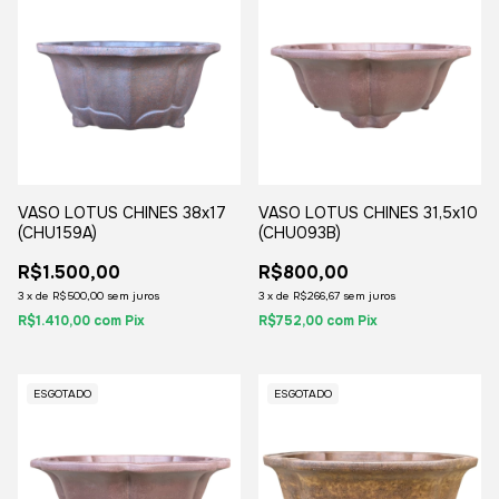
VASO LOTUS CHINES 38x17
VASO LOTUS CHINES 31,5x10
(CHU159A)
(CHU093B)
R$1.500,00
R$800,00
3
x
de
R$500,00
sem juros
3
x
de
R$266,67
sem juros
R$1.410,00
com
Pix
R$752,00
com
Pix
ESGOTADO
ESGOTADO