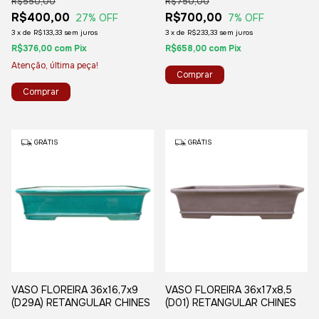
R$550,00
R$750,00
R$400,00
R$700,00
27
% OFF
7
% OFF
3
x
de
R$133,33
sem juros
3
x
de
R$233,33
sem juros
R$376,00
com
Pix
R$658,00
com
Pix
Atenção, última peça!
GRÁTIS
GRÁTIS
VASO FLOREIRA 36x16,7x9
VASO FLOREIRA 36x17x8,5
(D29A) RETANGULAR CHINES
(D01) RETANGULAR CHINES