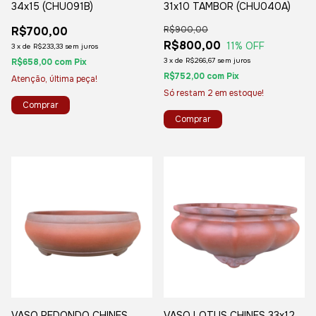
34x15 (CHU091B)
31x10 TAMBOR (CHU040A)
R$700,00
R$900,00
R$800,00
11
% OFF
3
x
de
R$233,33
sem juros
3
x
de
R$266,67
sem juros
R$658,00
com
Pix
R$752,00
com
Pix
Atenção, última peça!
Só restam
2
em estoque!
VASO REDONDO CHINES
VASO LOTUS CHINES 33x12