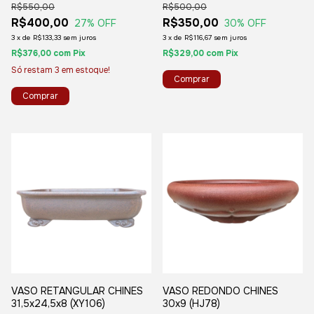
R$550,00
R$500,00
R$400,00
R$350,00
27
% OFF
30
% OFF
3
x
de
R$133,33
sem juros
3
x
de
R$116,67
sem juros
R$376,00
com
Pix
R$329,00
com
Pix
Só restam
3
em estoque!
VASO RETANGULAR CHINES
VASO REDONDO CHINES
31,5x24,5x8 (XY106)
30x9 (HJ78)