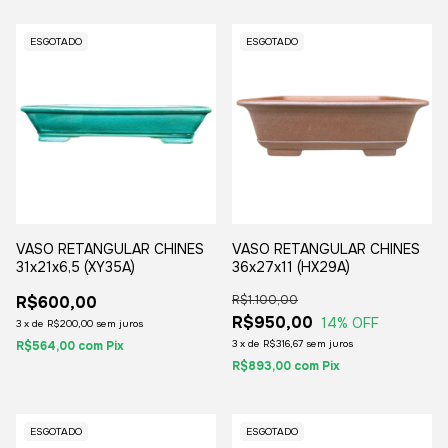
ESGOTADO
ESGOTADO
VASO RETANGULAR CHINES
VASO RETANGULAR CHINES
31x21x6,5 (XY35A)
36x27x11 (HX29A)
R$600,00
R$1.100,00
R$950,00
14
% OFF
3
x
de
R$200,00
sem juros
3
x
de
R$316,67
sem juros
R$564,00
com
Pix
R$893,00
com
Pix
ESGOTADO
ESGOTADO