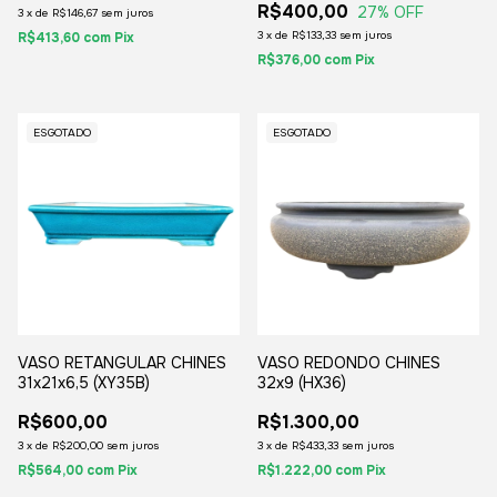
R$400,00
27
% OFF
3
x
de
R$146,67
sem juros
3
x
de
R$133,33
sem juros
R$413,60
com
Pix
R$376,00
com
Pix
ESGOTADO
ESGOTADO
VASO RETANGULAR CHINES
VASO REDONDO CHINES
31x21x6,5 (XY35B)
32x9 (HX36)
R$600,00
R$1.300,00
3
x
de
R$200,00
sem juros
3
x
de
R$433,33
sem juros
R$564,00
com
Pix
R$1.222,00
com
Pix