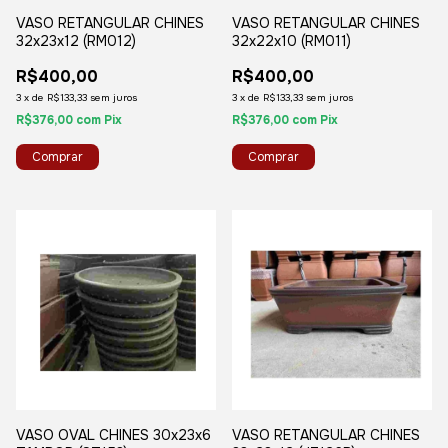
VASO RETANGULAR CHINES
VASO RETANGULAR CHINES
32x23x12 (RM012)
32x22x10 (RM011)
R$400,00
R$400,00
3
x
de
R$133,33
sem juros
3
x
de
R$133,33
sem juros
R$376,00
com
Pix
R$376,00
com
Pix
VASO OVAL CHINES 30x23x6
VASO RETANGULAR CHINES