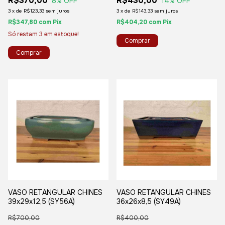
R$370,00
R$430,00
8
% OFF
14
% OFF
3
x
de
R$123,33
sem juros
3
x
de
R$143,33
sem juros
R$347,80
com
Pix
R$404,20
com
Pix
Só restam
3
em estoque!
VASO RETANGULAR CHINES
VASO RETANGULAR CHINES
39x29x12,5 (SY56A)
36x26x8,5 (SY49A)
R$700,00
R$400,00