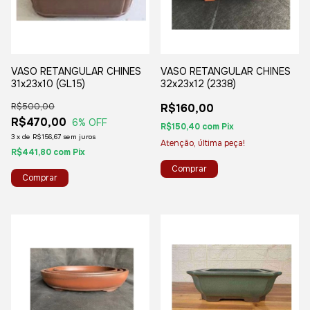
VASO RETANGULAR CHINES
VASO RETANGULAR CHINES
31x23x10 (GL15)
32x23x12 (2338)
R$500,00
R$160,00
R$470,00
6
% OFF
R$150,40
com
Pix
3
x
de
R$156,67
sem juros
Atenção, última peça!
R$441,80
com
Pix