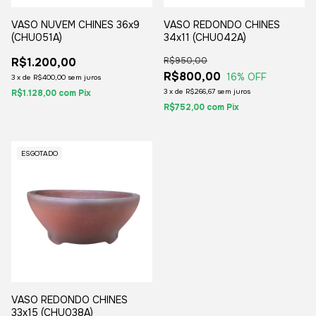
VASO NUVEM CHINES 36x9
VASO REDONDO CHINES
(CHU051A)
34x11 (CHU042A)
R$1.200,00
R$950,00
R$800,00
16
% OFF
3
x
de
R$400,00
sem juros
3
x
de
R$266,67
sem juros
R$1.128,00
com
Pix
R$752,00
com
Pix
ESGOTADO
VASO REDONDO CHINES
33x15 (CHU038A)