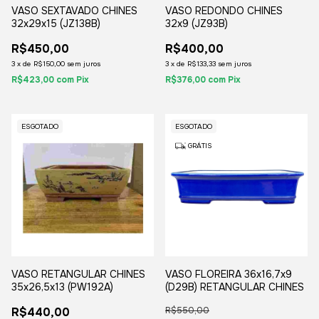
VASO SEXTAVADO CHINES
VASO REDONDO CHINES
32x29x15 (JZ138B)
32x9 (JZ93B)
R$450,00
R$400,00
3
x
de
R$150,00
sem juros
3
x
de
R$133,33
sem juros
R$423,00
com
Pix
R$376,00
com
Pix
ESGOTADO
ESGOTADO
GRÁTIS
VASO RETANGULAR CHINES
VASO FLOREIRA 36x16,7x9
35x26,5x13 (PW192A)
(D29B) RETANGULAR CHINES
R$440,00
R$550,00