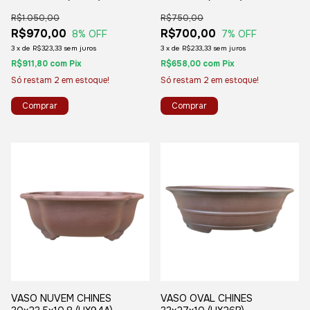
R$1.050,00
R$750,00
R$970,00
R$700,00
8
% OFF
7
% OFF
3
x
de
R$323,33
sem juros
3
x
de
R$233,33
sem juros
R$911,80
com
Pix
R$658,00
com
Pix
Só restam
2
em estoque!
Só restam
2
em estoque!
VASO NUVEM CHINES
VASO OVAL CHINES