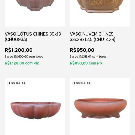
VASO LOTUS CHINES 39x13
VASO NUVEM CHINES
(CHU093A)
33x28x12,5 (CHU142B)
R$1.200,00
R$950,00
3
x
de
R$400,00
sem juros
3
x
de
R$316,67
sem juros
R$1.128,00
com
Pix
R$893,00
com
Pix
ESGOTADO
ESGOTADO