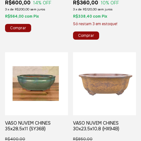
R$600,00
R$360,00
14
% OFF
10
% OFF
3
x
de
R$200,00
sem juros
3
x
de
R$120,00
sem juros
R$564,00
com
Pix
R$338,40
com
Pix
Só restam
3
em estoque!
VASO NUVEM CHINES
VASO NUVEM CHINES
35x28,5x11 (SY36B)
30x23,5x10,8 (HX94B)
R$400,00
R$850,00