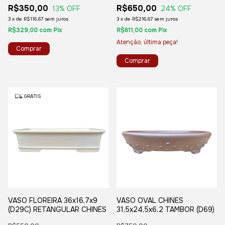
R$350,00
R$650,00
13
% OFF
24
% OFF
3
x
de
R$116,67
sem juros
3
x
de
R$216,67
sem juros
R$329,00
com
Pix
R$611,00
com
Pix
Atenção, última peça!
GRÁTIS
VASO FLOREIRA 36x16,7x9
VASO OVAL CHINES
(D29C) RETANGULAR CHINES
31,5x24,5x6,2 TAMBOR (D69)