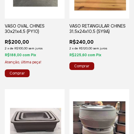
VASO OVAL CHINES
VASO RETANGULAR CHINES
30x21x4,5 (PY10)
31,5x24x10,5 (SY9A)
R$200,00
R$240,00
2
x
de
R$100,00
sem juros
2
x
de
R$120,00
sem juros
R$188,00
com
Pix
R$225,60
com
Pix
Atenção, última peça!