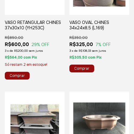
VASO RETANGULAR CHINES
VASO OVAL CHINES
37x30x10 (YH253C)
34x24x8,5 (L169)
R$850,00
R$350,00
R$600,00
R$325,00
29
% OFF
7
% OFF
3
x
de
R$200,00
sem juros
3
x
de
R$108,33
sem juros
R$564,00
com
Pix
R$305,50
com
Pix
Só restam
2
em estoque!