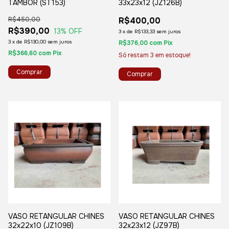
TAMBOR (ST153)
33x23x12 (JZ126B)
R$450,00
R$400,00
R$390,00
13
% OFF
3
x
de
R$133,33
sem juros
3
x
de
R$130,00
sem juros
R$376,00
com
Pix
R$366,60
com
Pix
Só restam
3
em estoque!
VASO RETANGULAR CHINES
VASO RETANGULAR CHINES
32x22x10 (JZ109B)
32x23x12 (JZ97B)