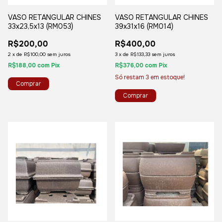
VASO RETANGULAR CHINES
VASO RETANGULAR CHINES
33x23,5x13 (RM053)
39x31x16 (RM014)
R$200,00
R$400,00
2
x
de
R$100,00
sem juros
3
x
de
R$133,33
sem juros
R$188,00
com
Pix
R$376,00
com
Pix
Só restam
3
em estoque!