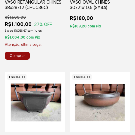
VASO RETANGULAR CHINES
VASO OVAL CHINES
38x29x12 (CHU036C)
30x21x10,5 (SY4A)
R$1.500,00
R$180,00
R$1.100,00
27
% OFF
R$169,20
com
Pix
3
x
de
R$366,67
sem juros
R$1.034,00
com
Pix
Atenção, última peça!
ESGOTADO
ESGOTADO