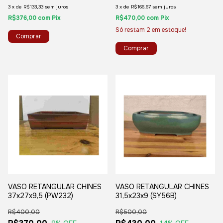
3
x
de
R$133,33
sem juros
3
x
de
R$166,67
sem juros
R$376,00
com
Pix
R$470,00
com
Pix
Só restam
2
em estoque!
VASO RETANGULAR CHINES
VASO RETANGULAR CHINES
37x27x9,5 (PW232)
31,5x23x9 (SY56B)
R$400,00
R$500,00