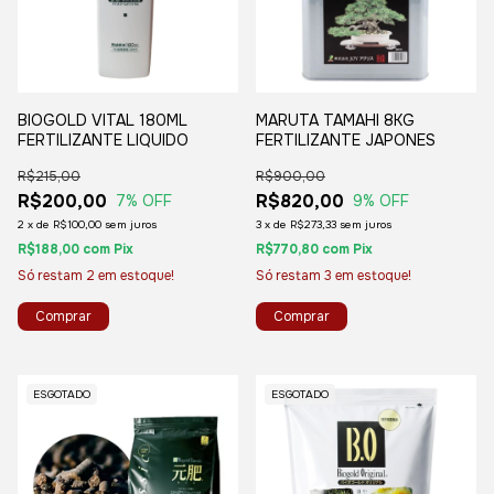
BIOGOLD VITAL 180ML
MARUTA TAMAHI 8KG
FERTILIZANTE LIQUIDO
FERTILIZANTE JAPONES
R$215,00
R$900,00
R$200,00
R$820,00
7
% OFF
9
% OFF
2
x
de
R$100,00
sem juros
3
x
de
R$273,33
sem juros
R$188,00
com
Pix
R$770,80
com
Pix
Só restam
2
em estoque!
Só restam
3
em estoque!
ESGOTADO
ESGOTADO