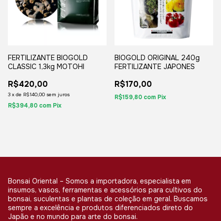
FERTILIZANTE BIOGOLD
BIOGOLD ORIGINAL 240g
CLASSIC 1,3kg MOTOHI
FERTILIZANTE JAPONES
R$420,00
R$170,00
3
x
de
R$140,00
sem juros
R$159,80
com
Pix
R$394,80
com
Pix
Bonsai Oriental – Somos a importadora, especialista em
insumos, vasos, ferramentas e acessórios para cultivos do
bonsai, suculentas e plantas de coleção em geral. Buscamos
sempre a excelência e produtos diferenciados direto do
Japão e no mundo para arte do bonsai.