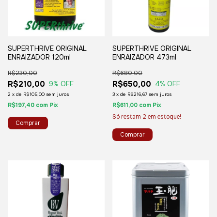
SUPERTHRIVE ORIGINAL
SUPERTHRIVE ORIGINAL
ENRAIZADOR 120ml
ENRAIZADOR 473ml
R$230,00
R$680,00
R$210,00
R$650,00
9
% OFF
4
% OFF
2
x
de
R$105,00
sem juros
3
x
de
R$216,67
sem juros
R$197,40
com
Pix
R$611,00
com
Pix
Só restam
2
em estoque!