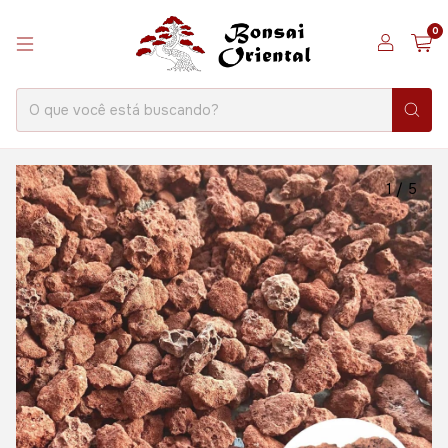
0
1
/
5