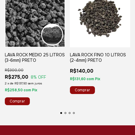
LAVA ROCK MEDIO 25 LITROS
LAVA ROCK FINO 10 LITROS
(3-6mm) PRETO
(2-4mm) PRETO
R$300,00
R$140,00
R$275,00
8
% OFF
R$131,60
com
Pix
2
x
de
R$137,50
sem juros
R$258,50
com
Pix