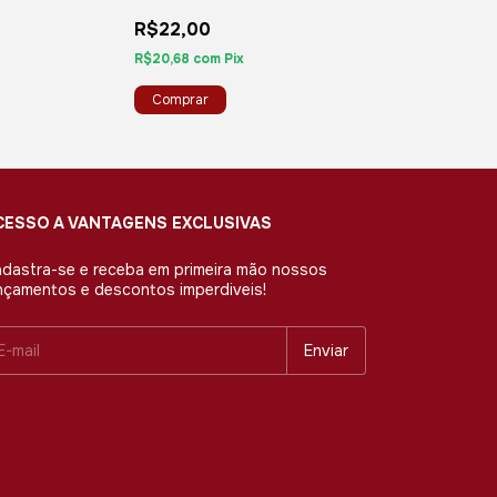
R$22,00
R$200,00
2
x
de
R$100,00
sem 
R$20,68
com
Pix
R$188,00
com
Pi
CESSO A VANTAGENS EXCLUSIVAS
dastra-se e receba em primeira mão nossos
nçamentos e descontos imperdiveis!