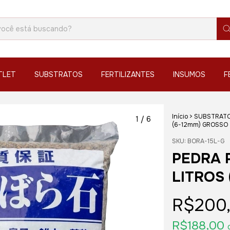
TLET
SUBSTRATOS
FERTILIZANTES
INSUMOS
F
Início
>
SUBSTRAT
1
/
6
(6-12mm) GROSSO
SKU:
BORA-15L-G
PEDRA 
LITROS
R$200
R$188,00