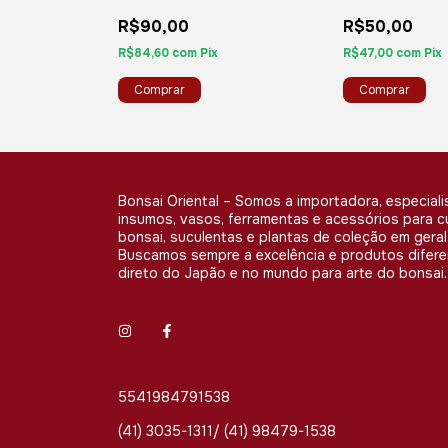
MEDIO
MEDIO
R$90,00
R$50,00
uros
R$84,60
com
Pix
R$47,00
com
Pix
x
Bonsai Oriental – Somos a importadora, especiali
insumos, vasos, ferramentas e acessórios para c
bonsai, suculentas e plantas de coleção em geral
Buscamos sempre a excelência e produtos difer
direto do Japão e no mundo para arte do bonsai.
5541984791538
(41) 3035-1311/ (41) 98479-1538