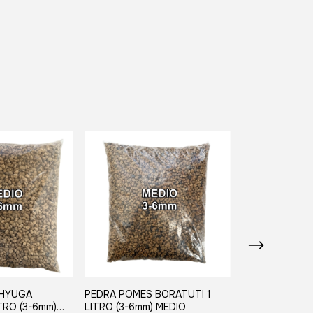
 HYUGA
PEDRA POMES BORATUTI 1
PEDRA POMES 
TRO (3-6mm)
LITRO (3-6mm) MEDIO
LITROS (3-6mm