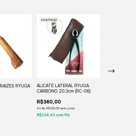
ESGOTADO
ESGOTADO
ALICATE LATERAL RYUGA
ALICATE DUP
RAIZES RYUGA
CARBONO 20.3cm (RC-06)
RYUGA CARBON
12)
R$360,00
R$390,00
3
x
de
R$120,00
sem juros
3
x
de
R$130,00
sem 
R$338,40
com
Pix
R$366,60
com
Pi