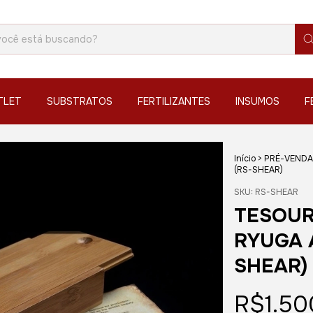
TLET
SUBSTRATOS
FERTILIZANTES
INSUMOS
F
Início
>
PRÉ-VENDA
1
/
2
(RS-SHEAR)
SKU:
RS-SHEAR
TESOUR
RYUGA A
SHEAR)
R$1.50