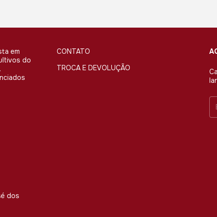
sta em
CONTATO
A
ultivos do
TROCA E DEVOLUÇÃO
.
Ca
enciados
la
sé dos