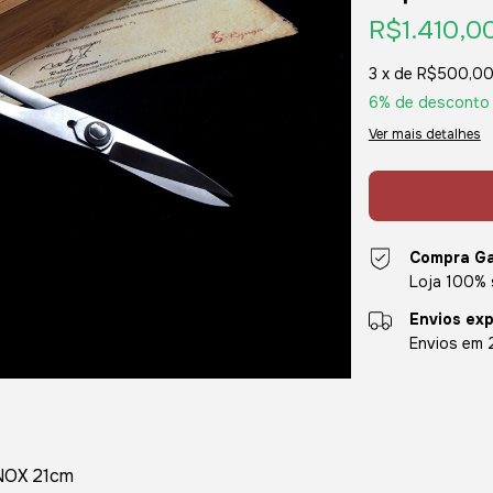
R$1.410,0
3
x de
R$500,0
6% de desconto
Ver mais detalhes
Compra Ga
Loja 100% 
Envios ex
Envios em 
OX 21cm