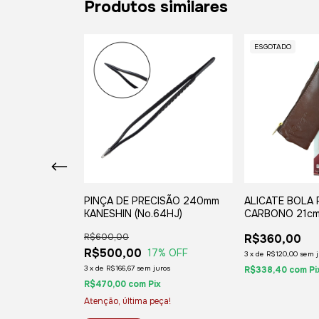
Produtos similares
ESGOTADO
 TRONCO
PINÇA DE PRECISÃO 240mm
ALICATE BOLA
FU-01)
KANESHIN (No.64HJ)
CARBONO 21cm
R$600,00
R$360,00
R$500,00
17
% OFF
3
x
de
R$120,00
sem j
3
x
de
R$166,67
sem juros
R$338,40
com
Pi
R$470,00
com
Pix
Atenção, última peça!