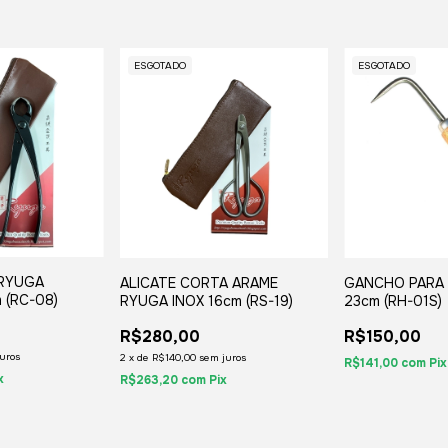
ESGOTADO
ESGOTADO
 RYUGA
ALICATE CORTA ARAME
GANCHO PARA 
 (RC-08)
RYUGA INOX 16cm (RS-19)
23cm (RH-01S)
R$280,00
R$150,00
uros
2
x
de
R$140,00
sem juros
R$141,00
com
Pix
x
R$263,20
com
Pix