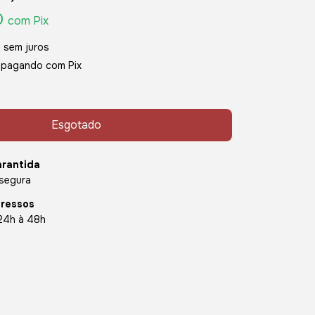
0
com
Pix
0
sem juros
pagando com Pix
rantida
segura
pressos
24h à 48h