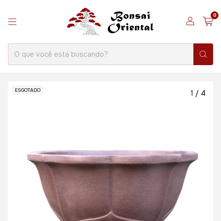
0
ESGOTADO
1
/
4