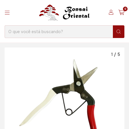
0
1
/
5