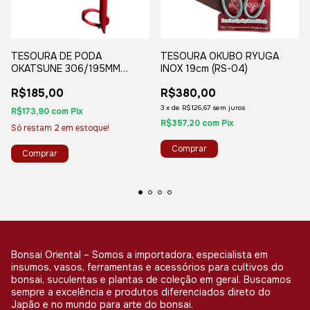
TESOURA DE PODA
TESOURA OKUBO RYUGA
OKATSUNE 306/195MM
INOX 19cm (RS-04)
PONTA ARREDONDADO PARA
R$185,00
R$380,00
COLHEITA FRUTAS
3
x
de
R$126,67
sem juros
R$173,90
com
Pix
R$357,20
com
Pix
Só restam
2
em estoque!
Bonsai Oriental – Somos a importadora, especialista em
insumos, vasos, ferramentas e acessórios para cultivos do
bonsai, suculentas e plantas de coleção em geral. Buscamos
sempre a excelência e produtos diferenciados direto do
Japão e no mundo para arte do bonsai.